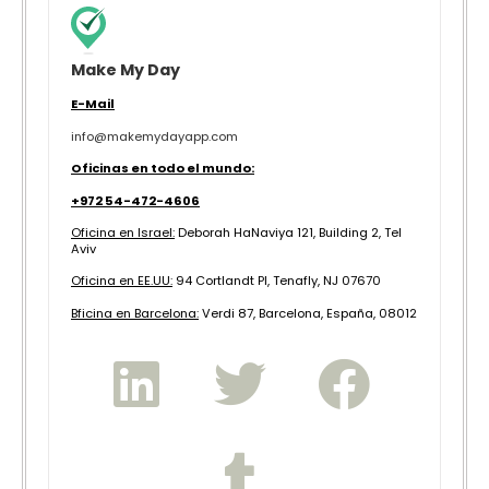
Make My Day
E-Mail
info@makemydayapp.com
Oficinas en todo el mundo:
+972 54-472-4606
Oficina en Israel:
Deborah HaNaviya 121, Building 2, Tel
Aviv
Oficina en EE.UU:
94 Cortlandt Pl, Tenafly, NJ 07670
B
ficina en Barcelona:
Verdi 87, Barcelona, España, 08012