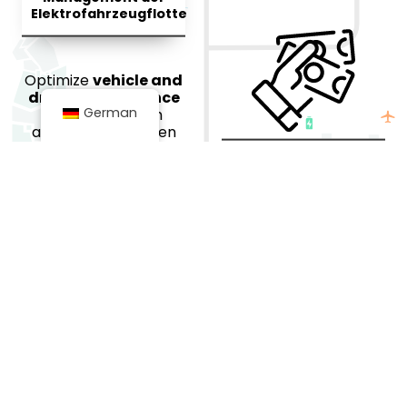
Elektrofahrzeugflotte
Optimize
vehicle and
driver performance
German
in real-time with
advanced, AI-driven
tools for seamless
Flottenkosten
fleet operation.
optimieren
Reduce expenses on
electricity and
maintenance with
smart, cost-saving
strategies.
Maximieren Sie die
Fahrereffizienz