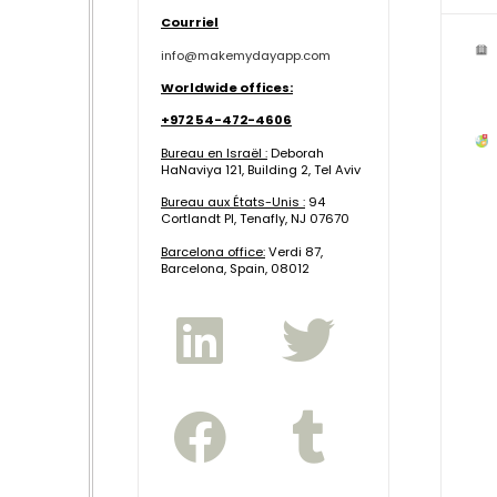
Courriel
info@makemydayapp.com
Worldwide offices:
+972 54-472-4606
Bureau en Israël :
Deborah
HaNaviya 121, Building 2, Tel Aviv
Bureau aux États-Unis :
94
Cortlandt Pl, Tenafly, NJ 07670
B
arcelona office:
Verdi 87,
Barcelona, Spain, 08012