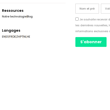
Ressources
Notre technologie
Blog
Je souhaite recevoir 
les dernières nouvelles, 
Langages
informations exclusives 
EN
ES
FR
DE
ZH
PT
NL
HE
S'abonner