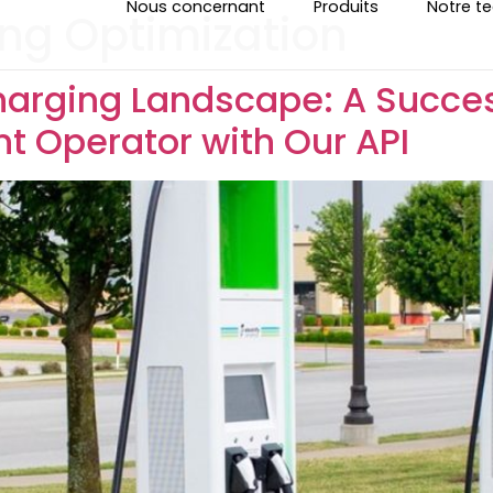
Nous concernant
Produits
Notre t
ng Optimization
harging Landscape: A Succes
t Operator with Our API