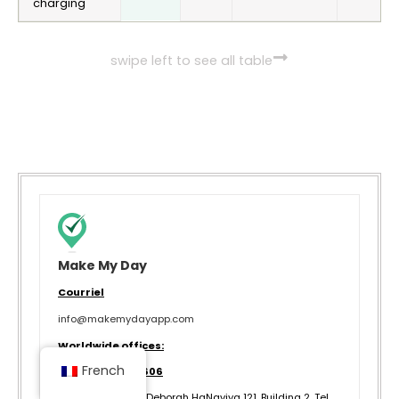
charging
swipe left to see all table
Make My Day
Courriel
info@makemydayapp.com
Worldwide offices:
French
+972 54-472-4606
Bureau en Israël :
Deborah HaNaviya 121, Building 2, Tel