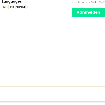
Languages
inzichten over Make My 
EN
ES
FR
DE
ZH
PT
NL
HE
Aanmelden