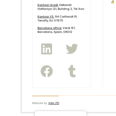
Kantoor Israël:
Deborah
HaNaviya 121, Building 2, Tel Aviv
Kantoor VS:
94 Cortlandt Pl,
Tenafly, NJ 07670
B
arcelona office:
Verdi 87,
Barcelona, Spain, 08012
Website by:
Irita LTD