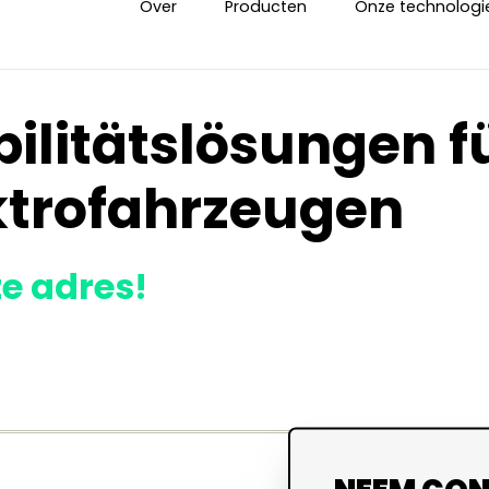
Over
Producten
Onze technologi
bilitätslösungen f
ektrofahrzeugen
te adres!