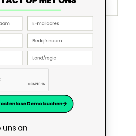
TACT OP MET ONS
 kostenlose Demo buchen
e uns an