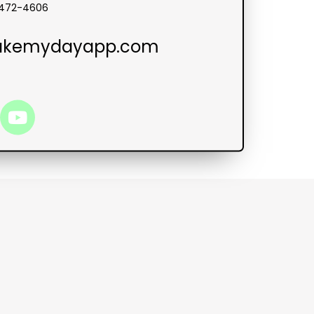
-472-4606
akemydayapp.com