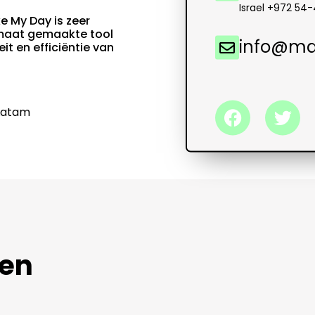
Israel +972 54
 My Day is zeer
 maat gemaakte tool
info@m
it en efficiëntie van
 Latam
ten