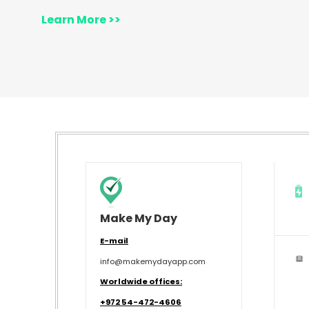
Learn More >>
Make My Day
E-mail
info@makemydayapp.com
Worldwide offices:
+972 54-472-4606