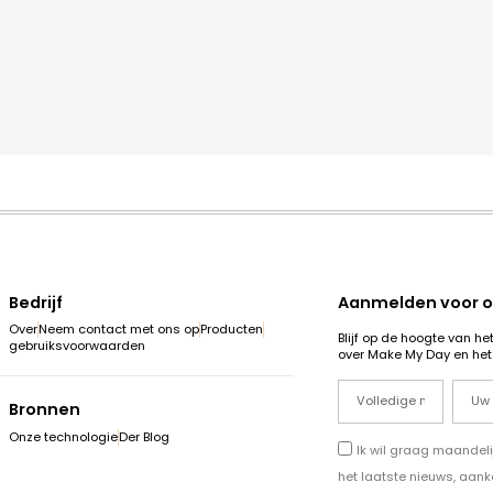
Bedrijf
Aanmelden voor o
Over
Neem contact met ons op
Producten
Blijf op de hoogte van h
gebruiksvoorwaarden
over Make My Day en he
Bronnen
Onze technologie
Der Blog
Ik wil graag maandel
het laatste nieuws, aan