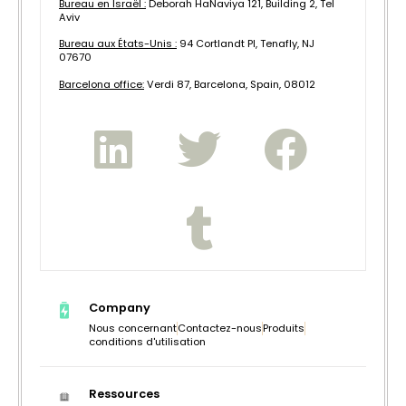
Bureau en Israël :
Deborah HaNaviya 121, Building 2, Tel
Aviv
Bureau aux États-Unis :
94 Cortlandt Pl, Tenafly, NJ
07670
B
arcelona office:
Verdi 87, Barcelona, Spain, 08012
Company
Nous concernant
Contactez-nous
Produits
conditions d'utilisation
Ressources