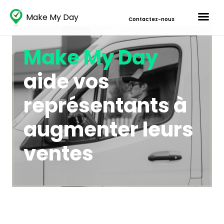
Make My Day
Contactez-nous
Make My Day
aide vos
représentants à
augmenter leurs
ventes