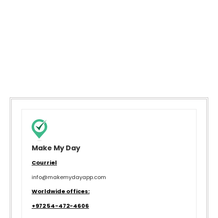
Make My Day
Courriel
info@makemydayapp.com
Worldwide offices:
+972 54-472-4606